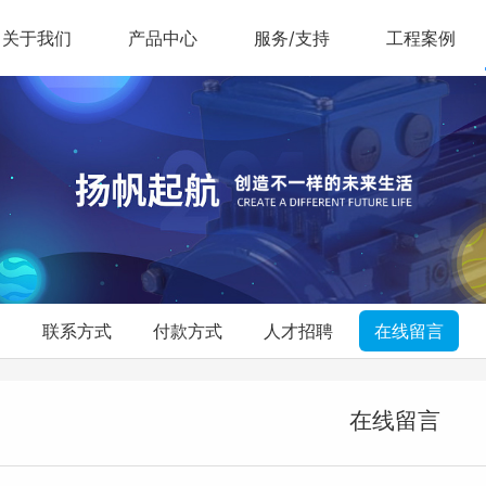
关于我们
产品中心
服务/支持
工程案例
联系方式
付款方式
人才招聘
在线留言
在线留言