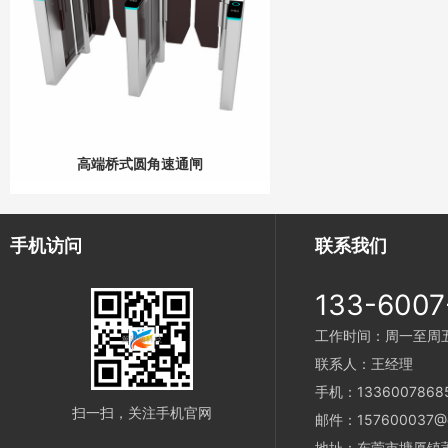
高端桥式圆角速通闸
手机访问
联系我们
133-6007
工作时间：周一至周五 9
联系人：王经理
手机：1336007868
扫一扫，关注手机官网
邮件：157600037@
地址：东莞市塘厦镇