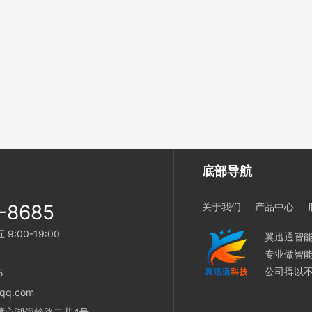
底部导航
-8685
关于我们
产品中心
:00-19:00
翼迅通智能
专业做智
公司得以
5
qq.com
莆心湖俄岭路二巷4号