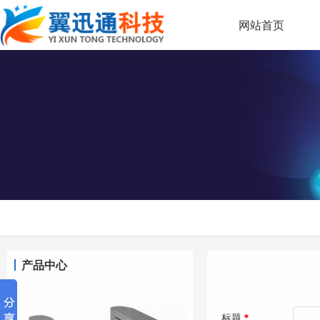
网站首页
产品中心
标题
*