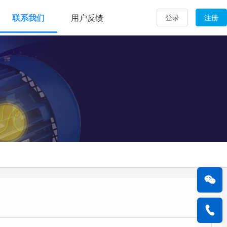
联系我们
用户反馈
登录
注册