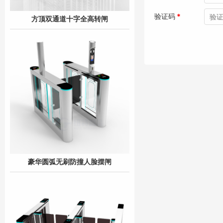
验证码
*
方顶双通道十字全高转闸
豪华圆弧无刷防撞人脸摆闸