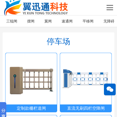
三辊闸
摆闸
翼闸
速通闸
平移闸
无障碍
停车场
定制款栅栏道闸
直流无刷四栏空降闸