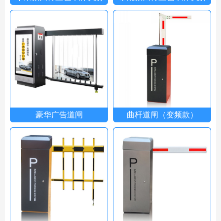
豪华广告道闸
曲杆道闸（变频款）