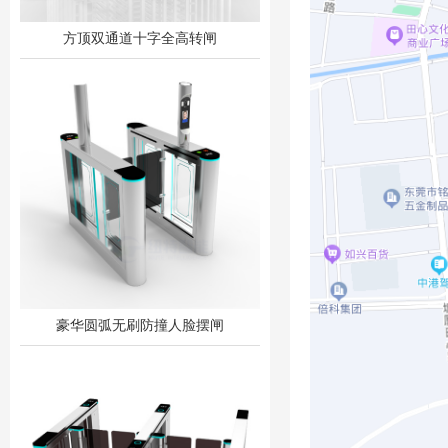
方顶双通道十字全高转闸
豪华圆弧无刷防撞人脸摆闸