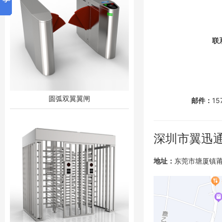
联
圆弧双翼翼闸
邮件：
15
深圳市翼迅
地址：
东莞市塘厦镇莆