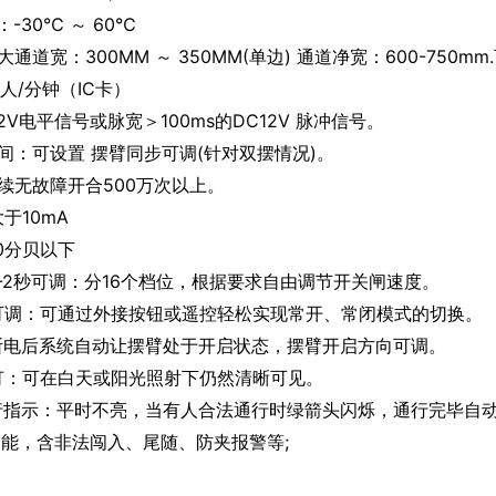
-30℃ ～ 60℃
通道宽：300MM ～ 350MM(单边) 通道净宽：600-750m
人/分钟（IC卡）
2V电平信号或脉宽＞100ms的DC12V 脉冲信号。
间：可设置 摆臂同步可调(针对双摆情况)。
续无故障开合500万次以上。
于10mA
0分贝以下
5-2秒可调：分16个档位，根据要求自由调节开关闸速度。
可调：可通过外接按钮或遥控轻松实现常开、常闭模式的切换。
断电后系统自动让摆臂处于开启状态，摆臂开启方向可调。
灯：可在白天或阳光照射下仍然清晰可见。
行指示：平时不亮，当有人合法通行时绿箭头闪烁，通行完毕自
功能，含非法闯入、尾随、防夹报警等;