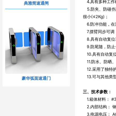
4.具有多种工作
典雅简速通闸
5.防夹、防碰
很小(≤2Kg)；
6.防冲功能，在
7.摆臂同步可调
8.具有自动复位
9.防尾随，防止
10.具有自动复
11.防水、防晒
12.采用了独特
13.可与其他类
豪华弧面速通门
三、技术参数：
1.箱体材料： #
2.内部结构： 
3.电源电压： AC2