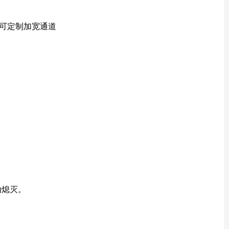
m.可定制加宽通道
动熄灭。