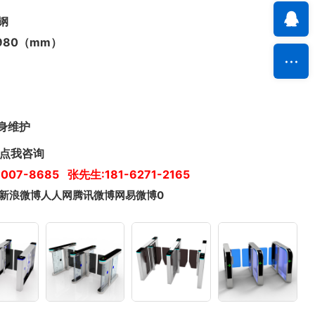
钢
×980（mm）
身维护
007-8685 张先生:181-6271-2165
新浪微博
人人网
腾讯微博
网易微博
0