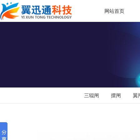
网站首页
三辊闸
摆闸
翼