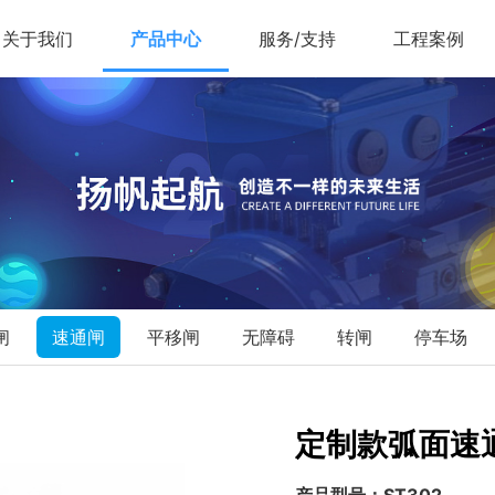
关于我们
产品中心
服务/支持
工程案例
闸
速通闸
平移闸
无障碍
转闸
停车场
定制款弧面速