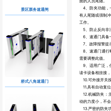
面的人员尾随。
4、防夹功能，一
景区票务速通闸
有人尾随或强制冲
工作。
5、防止反向非
6、速通门具备
7、故障报警提
8、速通门通行时
需要调整此值。
9、适用广泛，任
读卡设备相挂接，
10.可外接开关
桥式八角速通门
11.具有自动复位
12.机械防夹：
动的力度小，不会
13.严密的防夹