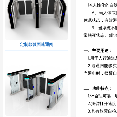
14.人性化的自
A、当人体或物
休眠状态，有效避
B、当系统不能正
常锁死状态。(此
定制款弧面速通闸
一、主要用途：
1.用于人行通道
2.速通闸能够
当通电时，摆臂自
二、功能特点：
1.计合理可靠，
2.摆臂打开速度
3.具有故障自检