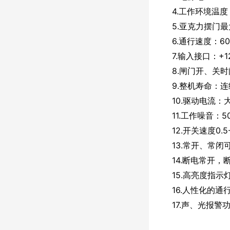
4.工作环境温度：
5.亚克力摆门最大
6.通行速度：60
7.输入接口：+1
8.闸门开、关时
9.整机寿命：连
10.驱动电流：大
11.工作噪音：5
12.开关速度0.
13.常开、常闭
14.断电常开，
15.高亮度指示
16.人性化的通
17.声、光报警