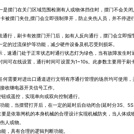
是摆门在关门区域范围检测有人或物体挡住时，摆门不会关闭,
卡被摆门夹住,摆门会立即强制弹开，防止夹伤人员，并不停进
法通行，刷卡有效摆门开门后，如有人反向通行，摆门会立即报
一定的过流保护等功能，减少硬件设备及机芯受到损坏。
示，速通门处于正常状态时通行状态灯为绿色，当有故障发生时
间可在线设置，通行时间可设置为1~10s。此参数主要用于
何需要对进出口通道进行文明有序通行管理的场所均可使用，并
接收继电器开关信号工作。
按钮或遥控，实现单向或双向控制通行。
功能，当摆臂打开后，在一定的延时后自动闭合(延时分3S、5S、
主要是依靠闸机的本身机械的合理设计实现机械防夹，当人体或
伤人或物。
功能，具有合理的逻辑判断功能。